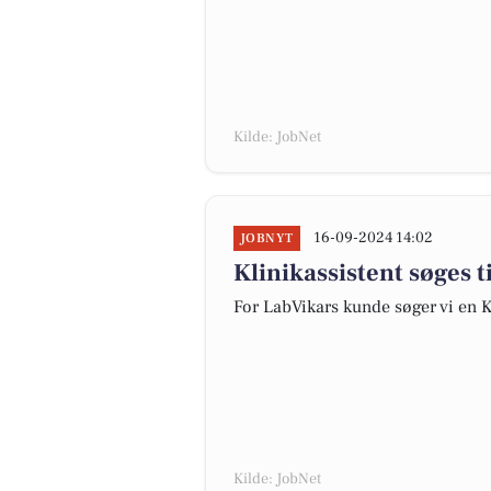
Kilde: JobNet
16-09-2024 14:02
JOBNYT
Klinikassistent søges ti
For LabVikars kunde søger vi en Kl
Kilde: JobNet