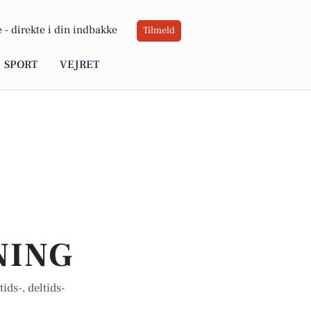
 -
direkte i din indbakke
Tilmeld
SPORT
VEJRET
NING
ids-, deltids-