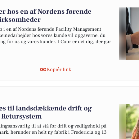
er hos en af Nordens førende
virksomheder
ob i en af Nordens førende Facility Management
cemedarbejder hos vores kunde vil opgaverne, du
ing for os og vores kunder. I Coor er det dig, der gør
Kopiér link
s til landsdækkende drift og
k Retursystem
gsansvarlig til at stå for drift og vedligehold på
rk, herunder en helt ny fabrik i Fredericia og 13