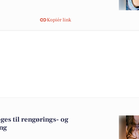
Kopiér link
es til rengørings- og
ing