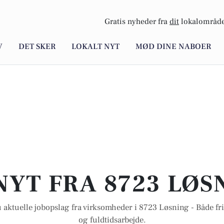
Gratis nyheder fra
dit
lokalområde
V
DET SKER
LOKALT NYT
MØD DINE NABOER
NYT FRA 8723 LØS
 aktuelle jobopslag fra virksomheder i 8723 Løsning - Både frit
og fuldtidsarbejde.