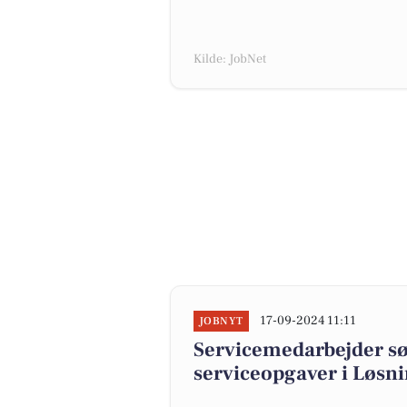
Kilde: JobNet
17-09-2024 11:11
JOBNYT
Servicemedarbejder søg
serviceopgaver i Løsn