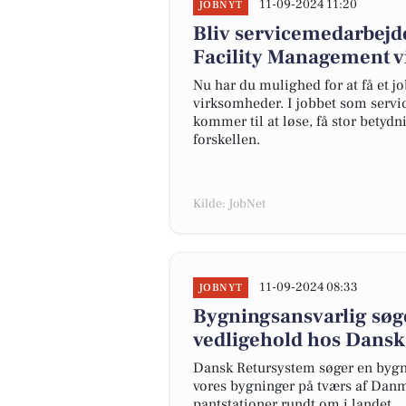
11-09-2024 11:20
JOBNYT
Bliv servicemedarbejd
Facility Management 
Nu har du mulighed for at få et j
virksomheder. I jobbet som servi
kommer til at løse, få stor betydn
forskellen.
Kilde: JobNet
11-09-2024 08:33
JOBNYT
Bygningsansvarlig søge
vedligehold hos Dans
Dansk Retursystem søger en bygnin
vores bygninger på tværs af Danma
pantstationer rundt om i landet.