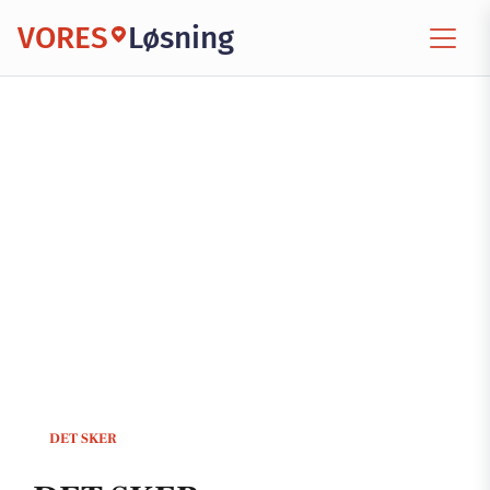
VORES
Løsning
DET SKER