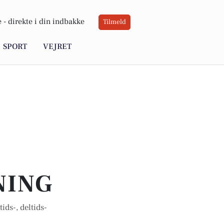
 -
direkte i din indbakke
Tilmeld
SPORT
VEJRET
NING
ids-, deltids-