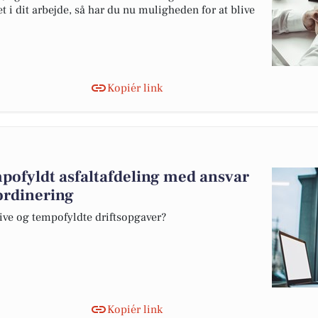
t i dit arbejde, så har du nu muligheden for at blive
Kopiér link
mpofyldt asfaltafdeling med ansvar
ordinering
sive og tempofyldte driftsopgaver?
Kopiér link