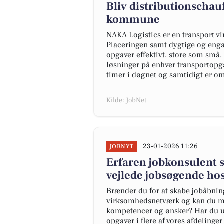
Bliv distributionschau
kommune
NAKA Logistics er en transport 
Placeringen samt dygtige og enga
opgaver effektivt, store som små. 
løsninger på enhver transportopg
timer i døgnet og samtidigt er o
Kilde: JobNet
23-01-2026 11:26
JOBNYT
Erfaren jobkonsulent s
vejlede jobsøgende ho
Brænder du for at skabe jobåbning
virksomhedsnetværk og kan du mo
kompetencer og ønsker? Har du un
opgaver i flere af vores afdelinger