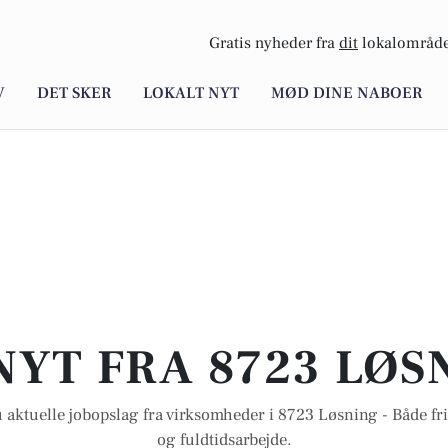
Gratis nyheder fra
dit
lokalområde
V
DET SKER
LOKALT NYT
MØD DINE NABOER
NYT FRA 8723 LØS
 aktuelle jobopslag fra virksomheder i 8723 Løsning - Både frit
og fuldtidsarbejde.