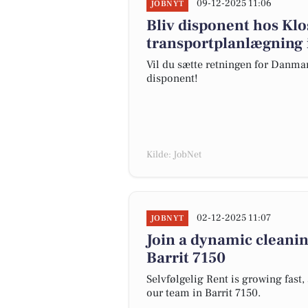
09-12-2025 11:06
JOBNYT
Bliv disponent hos Klos
transportplanlægning 
Vil du sætte retningen for Danmar
disponent!
Kilde: JobNet
02-12-2025 11:07
JOBNYT
Join a dynamic cleani
Barrit 7150
Selvfølgelig Rent is growing fast,
our team in Barrit 7150.