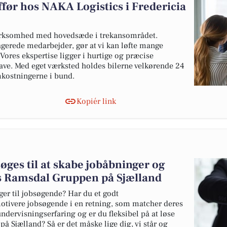
ffør hos NAKA Logistics i Fredericia
virksomhed med hovedsæde i trekansområdet.
gerede medarbejder, gør at vi kan løfte mange
Vores ekspertise ligger i hurtige og præcise
ave. Med eget værksted holdes bilerne velkørende 24
mkostningerne i bund.
Kopiér link
øges til at skabe jobåbninger og
s Ramsdal Gruppen på Sjælland
er til jobsøgende? Har du et godt
tivere jobsøgende i en retning, som matcher deres
dervisningserfaring og er du fleksibel på at løse
 på Sjælland? Så er det måske lige dig, vi står og