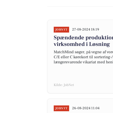
27-08-2024 18:19
JOBNYT
Spændende produktions
virksomhed i Løsning
MatchMind søger, på vegne af vo
C/E eller C kørekort til sortering
længerevarende vikariat med henbl
Kilde: JobNet
26-08-2024 11:04
JOBNYT