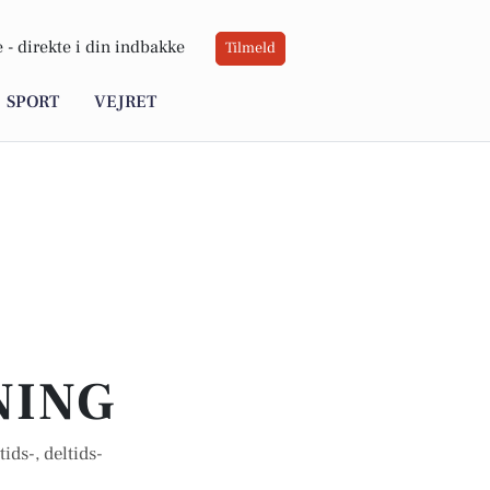
 -
direkte i din indbakke
Tilmeld
SPORT
VEJRET
NING
ids-, deltids-