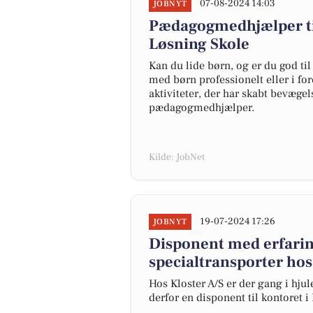
07-08-2024 14:03
JOBNYT
Pædagogmedhjælper til
Løsning Skole
Kan du lide børn, og er du god til
med børn professionelt eller i for
aktiviteter, der har skabt bevæge
pædagogmedhjælper.
Kilde: JobNet
19-07-2024 17:26
JOBNYT
Disponent med erfarin
specialtransporter hos
Hos Kloster A/S er der gang i hju
derfor en disponent til kontoret 