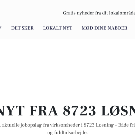
Gratis nyheder fra
dit
lokalområde
V
DET SKER
LOKALT NYT
MØD DINE NABOER
NYT FRA 8723 LØS
 aktuelle jobopslag fra virksomheder i 8723 Løsning - Både frit
og fuldtidsarbejde.