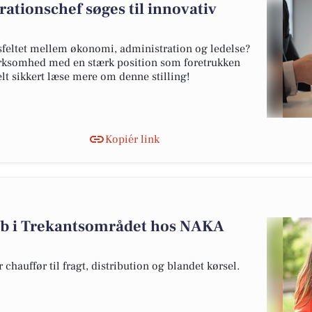
ationschef søges til innovativ
ydsfeltet mellem økonomi, administration og ledelse?
virksomhed med en stærk position som foretrukken
elt sikkert læse mere om denne stilling!
Kopiér link
b i Trekantsområdet hos NAKA
 chauffør til fragt, distribution og blandet kørsel.