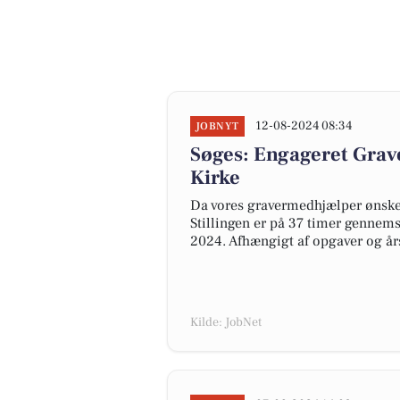
12-08-2024 08:34
JOBNYT
Søges: Engageret Grav
Kirke
Da vores gravermedhjælper ønsker
Stillingen er på 37 timer gennemsn
2024. Afhængigt af opgaver og års
Kilde: JobNet