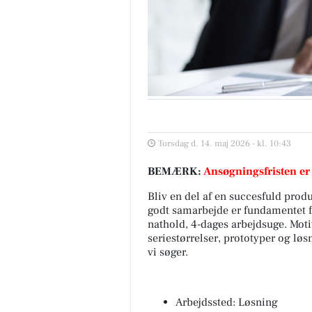
Torsdag d. 14. maj 2026 - kl. 10:43
BEMÆRK:
Ansøgningsfristen er
Bliv en del af en succesfuld prod
godt samarbejde er fundamentet f
nathold, 4-dages arbejdsuge. Mot
seriestørrelser, prototyper og løs
vi søger.
Arbejdssted: Løsning