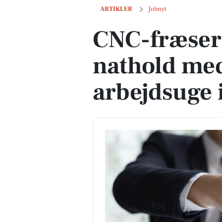
CNC-fræser operatør til nathold med fi
ARTIKLER
Jobnyt
CNC-fræser 
nathold med
arbejdsuge 