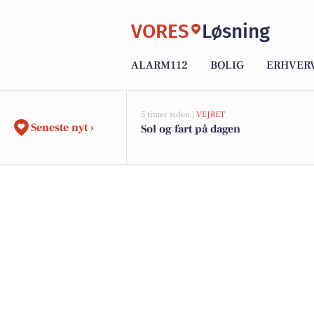
VORES
Løsning
ALARM112
BOLIG
ERHVER
5 timer siden |
VEJRET
Seneste nyt ›
Sol og fart på dagen