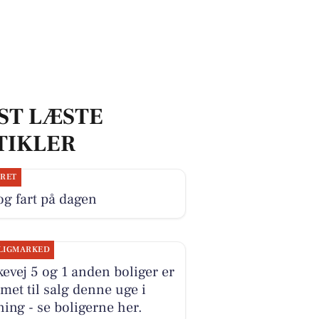
ST LÆSTE
TIKLER
JRET
og fart på dagen
LIGMARKED
evej 5 og 1 anden boliger er
et til salg denne uge i
ing - se boligerne her.