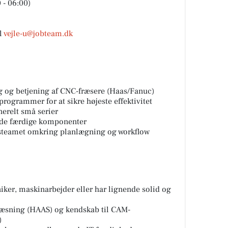
 - 06:00)
l
vejle-u@jobteam.dk
 og betjening af CNC-fræsere (Haas/Fanuc)
rogrammer for at sikre højeste effektivitet
erelt små serier
f de færdige komponenter
steamet omkring planlægning og workflow
iker, maskinarbejder eller har lignende solid og
æsning (HAAS) og kendskab til CAM-
)