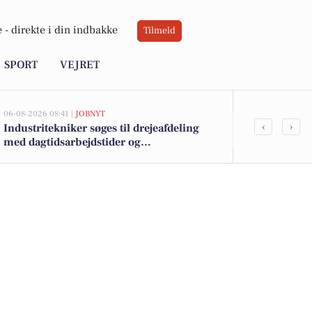
 -
direkte i din indbakke
Tilmeld
SPORT
VEJRET
06-08-2026 08:41 |
JOBNYT
05-08-2026 13:01
‹
›
Industritekniker søges til drejeafdeling
Bakkevej 5 o
med dagtidsarbejdstider og
til salg denn
kvalitetsproduktion i fokus
her.