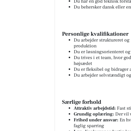
Du har en god teknisk fors
Du behersker dansk eller en
Personlige kvalifikationer
Du arbejder struktureret og 
produktion
Du er løsningsorienteret og 
Du trives i et team, hvor 
højsædet
Du er fleksibel og bidrager 
Du arbejder selvstændigt og
Særlige forhold
Attraktiv arbejdstid:
Fast st
Grundig oplæring:
Der vil 
Frihed under ansvar:
En hv
faglig sparring