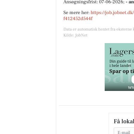
Ansøgningsfrist: 07-06-2026;
- a
Se mere her:
https://job.jobnet.d
f412452d544f
Data er automatisk hentet fra eksterne 
Kilde: JobNet
Få loka
Email