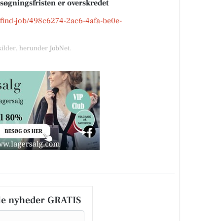
nsøgningsfristen er overskredet
k/find-job/498c6274-2ac6-4afa-be0e-
kilder, herunder JobNet.
le nyheder GRATIS