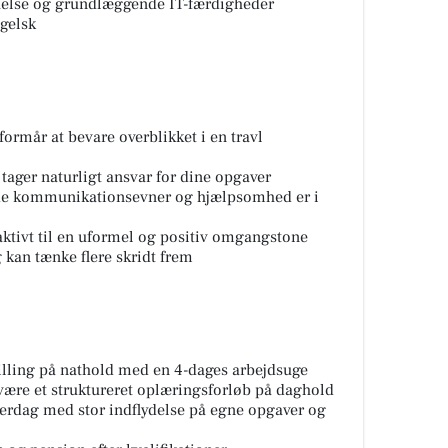
tåelse og grundlæggende IT-færdigheder
gelsk
formår at bevare overblikket i en travl
tager naturligt ansvar for dine opgaver
gode kommunikationsevner og hjælpsomhed er i
aktivt til en uformel og positiv omgangstone
 kan tænke flere skridt frem
illing på nathold med en 4-dages arbejdsuge
være et struktureret oplæringsforløb på daghold
erdag med stor indflydelse på egne opgaver og