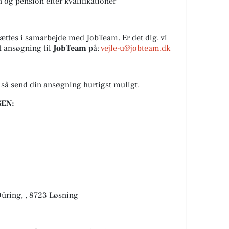
og pension efter kvalifikationer
ættes i samarbejde med JobTeam. Er det dig, vi
t ansøgning til
JobTeam
på:
vejle-u@jobteam.dk
, så send din ansøgning hurtigst muligt.
EN:
üring, , 8723 Løsning