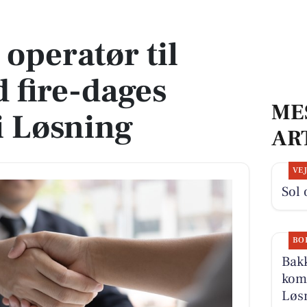
re-dages arbejdsuge i Løsning
operatør til
 fire-dages
ME
i Løsning
AR
VE
Sol 
BO
Bakk
komm
Løsn