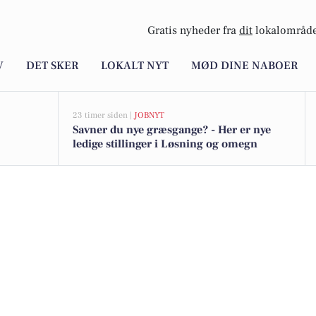
Gratis nyheder fra
dit
lokalområde
V
DET SKER
LOKALT NYT
MØD DINE NABOER
23 timer siden |
JOBNYT
Savner du nye græsgange? - Her er nye
ledige stillinger i Løsning og omegn