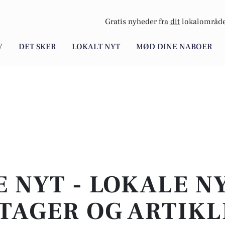
Gratis nyheder fra
dit
lokalområde
V
DET SKER
LOKALT NYT
MØD DINE NABOER
E NYT - LOKALE N
TAGER OG ARTIKL