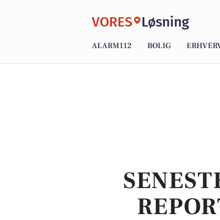
VORES
Løsning
ALARM112
BOLIG
ERHVER
SENEST
REPOR