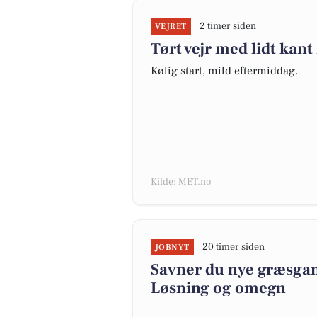
2 timer siden
VEJRET
Tørt vejr med lidt kant
Kølig start, mild eftermiddag.
Kilde: MET.no
20 timer siden
JOBNYT
Savner du nye græsgange
Løsning og omegn