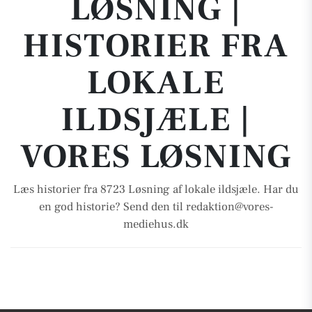
LØSNING |
HISTORIER FRA
LOKALE
ILDSJÆLE |
VORES LØSNING
Læs historier fra 8723 Løsning af lokale ildsjæle. Har du
en god historie? Send den til redaktion@vores-
mediehus.dk