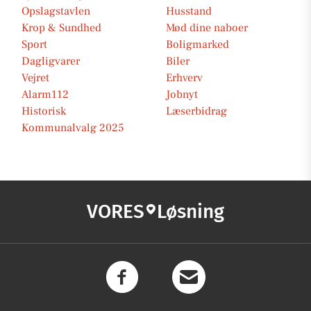
Opslagstavlen
Husstand
Krop & Sundhed
Mød dine naboer
Sport
Boligmarked
Dagligvarer
Biler
Vejret
Erhverv
Alarm112
Jobnyt
Historisk
Læserbidrag
Kommunalvalg 2025
VORES
Løsning