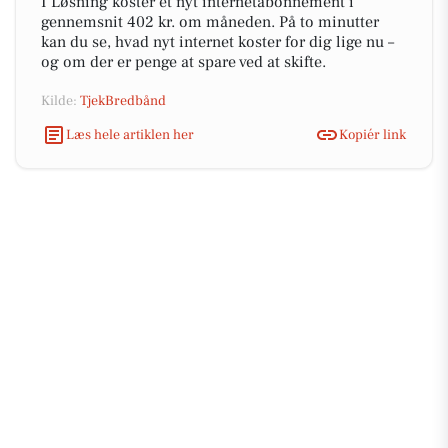
I Løsning koster et nyt internetabonnement i
gennemsnit 402 kr. om måneden. På to minutter
kan du se, hvad nyt internet koster for dig lige nu –
og om der er penge at spare ved at skifte.
Kilde:
TjekBredbånd
Læs hele artiklen her
Kopiér link