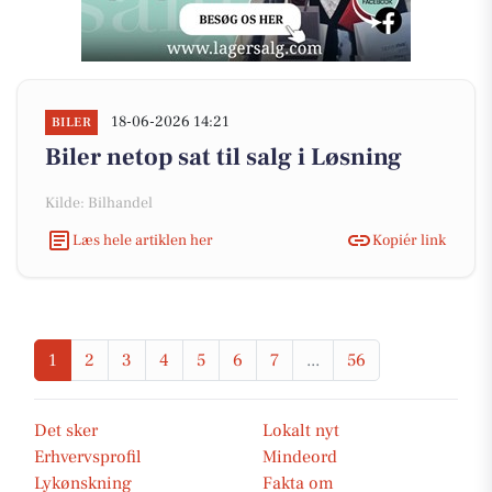
18-06-2026 14:21
BILER
Biler netop sat til salg i Løsning
Kilde: Bilhandel
Læs hele artiklen her
Kopiér link
1
2
3
4
5
6
7
...
56
Det sker
Lokalt nyt
Erhvervsprofil
Mindeord
Lykønskning
Fakta om