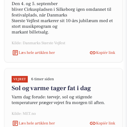
Den 4. og 5. september
bliver Cirkuspladsen i Silkeborg igen omdannet til
festivalplads, når Danmarks
Største Vejfest markerer sit 10-års jubilæum med et
stort musikprogram og
markant billetsalg.
Kilde: Danmarks Største Vejfest
Læs hele artiklen her
Kopiér link
6 timer siden
VEJRET
Sol og varme tager fat i dag
Varm dag forude: tørvejr, sol og stigende
temperaturer præger vejret fra morgen til aften.
Kilde: MET.no
Læs hele artiklen her
Kopiér link