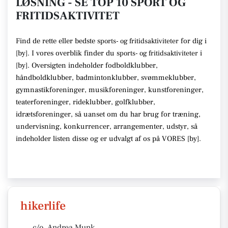
LØSNING - SE TOP 10 SPORT OG
FRITIDSAKTIVITET
Find de rette
eller bedste s
for dig i
ports- og fritidsaktiviteter
[
by
]. I vores overblik finder du
s
i
ports- og fritidsaktiviteter
[
by
].
Oversigten indeholder fodboldklubber,
håndboldklubber, badmintonklubber, svømmeklubber,
gymnastikforeninger, musikforeninger, kunstforeninger,
teaterforeninger, rideklubber, golfklubber,
idrætsforeninger
, så uanset om du har brug for træning,
undervisning, konkurrencer, arrangementer, udstyr
, så
indeholder listen disse
og er udvalgt af os på VORES [
by
]
.
hikerlife
c/o. Andrea Munk