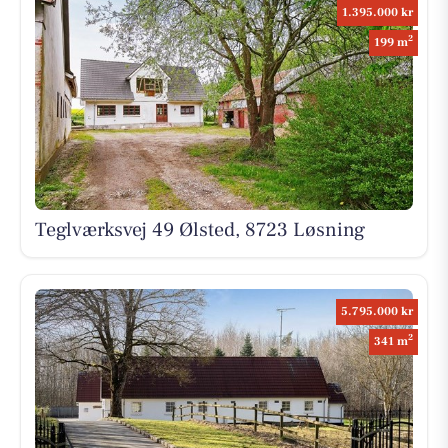
1.395.000 kr
2
199 m
Teglværksvej 49 Ølsted, 8723 Løsning
5.795.000 kr
2
341 m