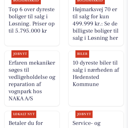
BOLIGMARKED
BOLIGMARKED
Top 6 over dyreste
Højmarksvej 70 er
boliger til salg i
til salg for kun
Løsning. Priser op
499.999 kr.: Se de
til 5.795.000 kr
billigste boliger til
salg i Løsning her
JOBNYT
BILER
Erfaren mekaniker
10 dyreste biler til
søges til
salg i nærheden af
vedligeholdelse og
Hedensted
reparation af
Kommune
vognpark hos
NAKA A/S
LOKALT NYT
JOBNYT
Betaler du for
Service- og