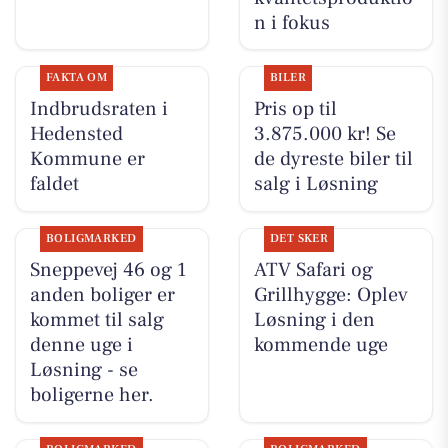
n i fokus
FAKTA OM
BILER
Indbrudsraten i
Pris op til
Hedensted
3.875.000 kr! Se
Kommune er
de dyreste biler til
faldet
salg i Løsning
BOLIGMARKED
DET SKER
Sneppevej 46 og 1
ATV Safari og
anden boliger er
Grillhygge: Oplev
kommet til salg
Løsning i den
denne uge i
kommende uge
Løsning - se
boligerne her.