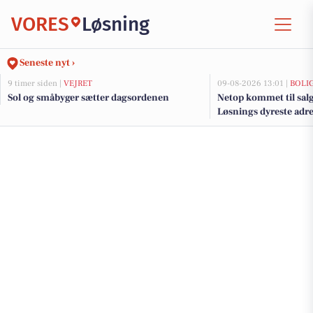
VORES
Løsning
Seneste nyt ›
9 timer siden |
VEJRET
09-08-2026 13:01 |
BOLI
Sol og småbyger sætter dagsordenen
Netop kommet til salg
Løsnings dyreste adre