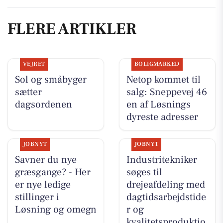
FLERE ARTIKLER
VEJRET
BOLIGMARKED
Sol og småbyger
Netop kommet til
sætter
salg: Sneppevej 46
dagsordenen
en af Løsnings
dyreste adresser
JOBNYT
JOBNYT
Savner du nye
Industritekniker
græsgange? - Her
søges til
er nye ledige
drejeafdeling med
stillinger i
dagtidsarbejdstide
Løsning og omegn
r og
kvalitetsproduktio