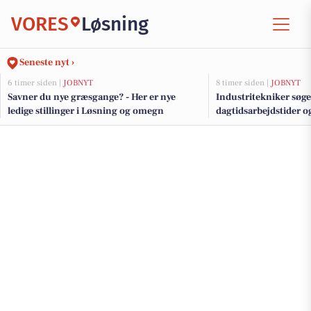
VORES
Løsning
Seneste nyt ›
6 timer siden |
JOBNYT
8 timer siden |
JOBNYT
Savner du nye græsgange? - Her er nye
Industritekniker søge
ledige stillinger i Løsning og omegn
dagtidsarbejdstider o
fokus