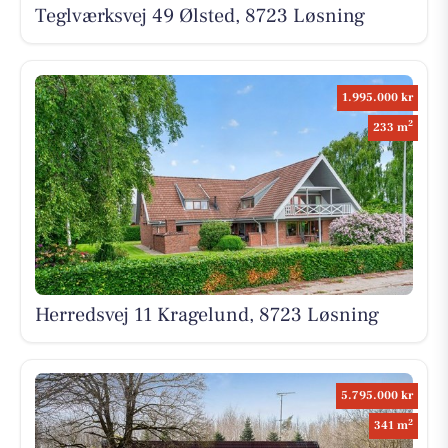
Teglværksvej 49 Ølsted, 8723 Løsning
1.995.000 kr
2
233 m
Herredsvej 11 Kragelund, 8723 Løsning
5.795.000 kr
2
341 m