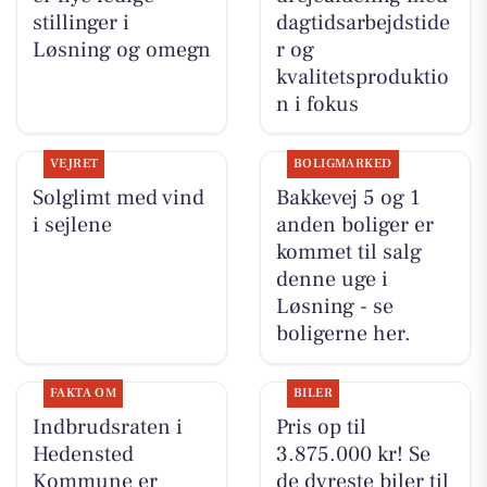
stillinger i
dagtidsarbejdstide
Løsning og omegn
r og
kvalitetsproduktio
n i fokus
VEJRET
BOLIGMARKED
Solglimt med vind
Bakkevej 5 og 1
i sejlene
anden boliger er
kommet til salg
denne uge i
Løsning - se
boligerne her.
FAKTA OM
BILER
Indbrudsraten i
Pris op til
Hedensted
3.875.000 kr! Se
Kommune er
de dyreste biler til