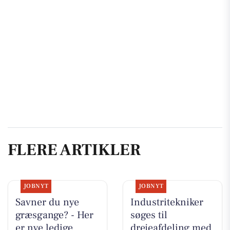
FLERE ARTIKLER
JOBNYT
JOBNYT
Savner du nye
Industritekniker
græsgange? - Her
søges til
er nye ledige
drejeafdeling med