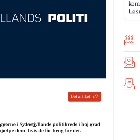
komm
Løsn
Del artikel
gerne i Sydøstjyllands politikreds i høj grad
at hjælpe dem, hvis de får brug for det.