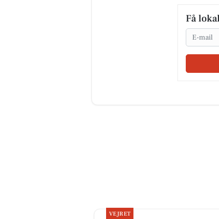
Få loka
Email
VEJRET