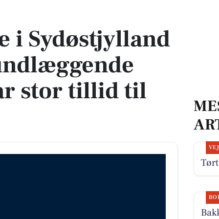
undlæggende trygge og har stor tillid til politiet
 i Sydøstjylland
rundlæggende
 stor tillid til
ME
AR
VE
Tørt
BO
Bakk