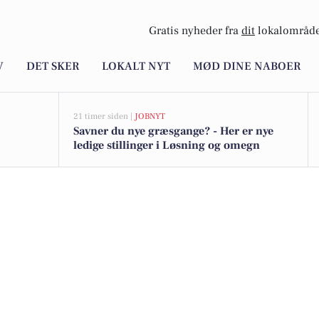
Gratis nyheder fra
dit
lokalområde
V
DET SKER
LOKALT NYT
MØD DINE NABOER
21 timer siden |
JOBNYT
Savner du nye græsgange? - Her er nye
ledige stillinger i Løsning og omegn