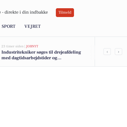
 -
direkte i din indbakke
Tilmeld
SPORT
VEJRET
23 timer siden |
JOBNYT
05-08-2026 13:01
‹
›
Industritekniker søges til drejeafdeling
Bakkevej 5 o
med dagtidsarbejdstider og
til salg denn
kvalitetsproduktion i fokus
her.