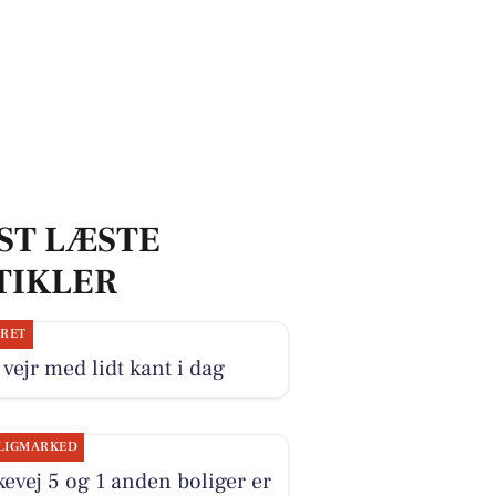
ST LÆSTE
TIKLER
JRET
 vejr med lidt kant i dag
LIGMARKED
evej 5 og 1 anden boliger er