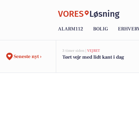
VORES
Løsning
ALARM112
BOLIG
ERHVER
3 timer siden |
VEJRET
Seneste nyt ›
Tørt vejr med lidt kant i dag