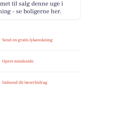
et til salg denne uge i
ing - se boligerne her.
Send en gratis lykønskning
Opret mindeside
Indsend dit læserbidrag