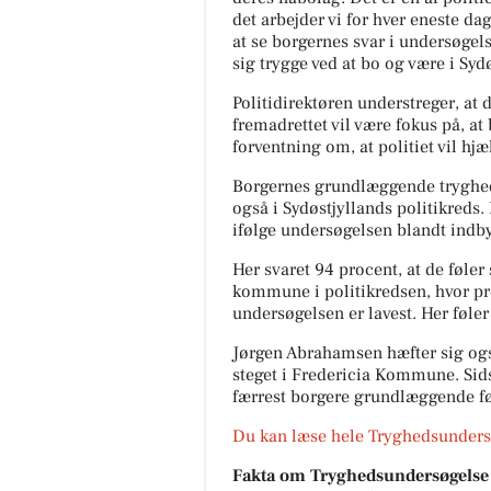
det arbejder vi for hver eneste dag
at se borgernes svar i undersøgels
sig trygge ved at bo og være i Sy
Politidirektøren understreger, at d
fremadrettet vil være fokus på, at 
forventning om, at politiet vil hj
Borgernes grundlæggende tryghe
også i Sydøstjyllands politikreds
ifølge undersøgelsen blandt ind
Her svaret 94 procent, at de føl
kommune i politikredsen, hvor p
undersøgelsen er lavest. Her føle
Jørgen Abrahamsen hæfter sig ogs
steget i Fredericia Kommune. Sids
færrest borgere grundlæggende føl
Du kan læse hele Tryghedsunders
Fakta om Tryghedsundersøgelse