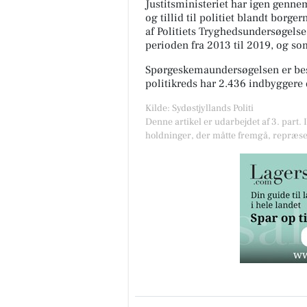
Justitsministeriet har igen gen
og tillid til politiet blandt borg
af Politiets Tryghedsundersøgelse
perioden fra 2013 til 2019, og so
Spørgeskemaundersøgelsen er besva
politikreds har 2.436 indbyggere 
Kilde: Sydøstjyllands Politi
Denne artikel er udarbejdet af 3. part. 
holdninger, der måtte fremgå, repræse