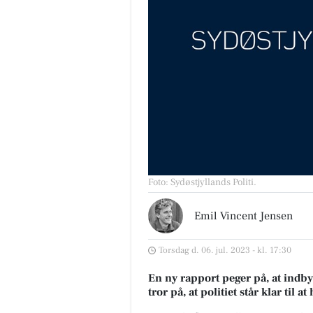
Foto: Sydøstjyllands Politi
.
Emil Vincent Jensen
Torsdag d. 06. jul. 2023 - kl. 17:30
En ny rapport peger på, at indbyg
tror på, at politiet står klar til 