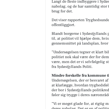
Langt de fleste indbyggere i Sydø
nabolag, og de har samtidig stor til
brug for det.
Det viser rapporten Tryghedsunde
offentliggjort.
Blandt borgerne i Sydøstjyllands p
til, at politiet vil hjælpe dem, hvi
gennemsnittet på landsplan, hvor 
”Undersøgelsen tegner et klart bill
politiet nok skal være der for dem
være, men det er vi selvfølgelig s
fra Sydøstjyllands Politi.
Mindre forskelle fra kommune 
Undersøgelsen, der er besvaret af
at klarlægge, hvordan tryghedsfø
der bor i Sydøstjyllands politikr
føler sig trygge i deres nærområd
”Vi er meget glade for, at rigtig 
deres nabolag. Det er en af politie