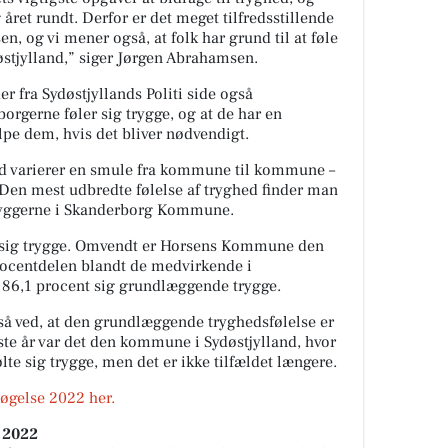
 året rundt. Derfor er det meget tilfredsstillende
en, og vi mener også, at folk har grund til at føle
døstjylland,” siger Jørgen Abrahamsen.
er fra Sydøstjyllands Politi side også
borgerne føler sig trygge, og at de har en
ælpe dem, hvis det bliver nødvendigt.
d varierer en smule fra kommune til kommune –
. Den mest udbredte følelse af tryghed finder man
byggerne i Skanderborg Kommune.
er sig trygge. Omvendt er Horsens Kommune den
rocentdelen blandt de medvirkende i
r 86,1 procent sig grundlæggende trygge.
å ved, at den grundlæggende tryghedsfølelse er
te år var det den kommune i Sydøstjylland, hvor
te sig trygge, men det er ikke tilfældet længere.
øgelse 2022 her.
 2022