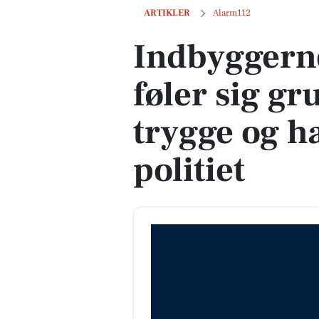
Indbyggerne i Sydøstjylland føler sig gr
ARTIKLER
Alarm112
Indbyggerne
føler sig g
trygge og har
politiet