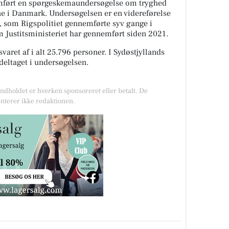
nemført en spørgeskemaundersøgelse om tryghed
erne i Danmark. Undersøgelsen er en videreførelse
, som Rigspolitiet gennemførte syv gange i
m Justitsministeriet har gennemført siden 2021.
ret af i alt 25.796 personer. I Sydøstjyllands
deltaget i undersøgelsen.
Indholdet er hverken sponsoreret eller betalt. De
nterer ikke redaktionen.