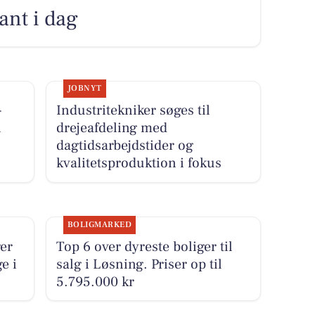
kant i dag
JOBNYT
-
Industritekniker søges til
i
drejeafdeling med
dagtidsarbejdstider og
kvalitetsproduktion i fokus
BOLIGMARKED
er
Top 6 over dyreste boliger til
e i
salg i Løsning. Priser op til
5.795.000 kr