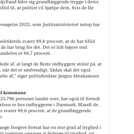
stjylland føler sig grundlæggende trygge i deres
lid til, at politiet vil hjælpe dem, hvis de får
rsøgelse 2022, som Justitsministeriet netop har
olitikreds svarer 88,6 procent, at de har tillid
s de har brug for det. Det er lidt højere end
andelen er 86,7 procent.
ede af, at langt de fleste indbyggere stoler på, at
, når det er nødvendigt. Sådan skal det også
tolte af,” siger politidirektør Jørgen Abrahamsen
til kommune
 25.796 personer landet over, har også til formål
lelsen er hos indbyggerne i Danmark. Blandt de,
eds svarer 88,6 procent, at de grundlæggende
e.
mange borgere fortsat har en stor grad af tryghed i
ts vigtigste opgaver at bidrage til tryghed, og