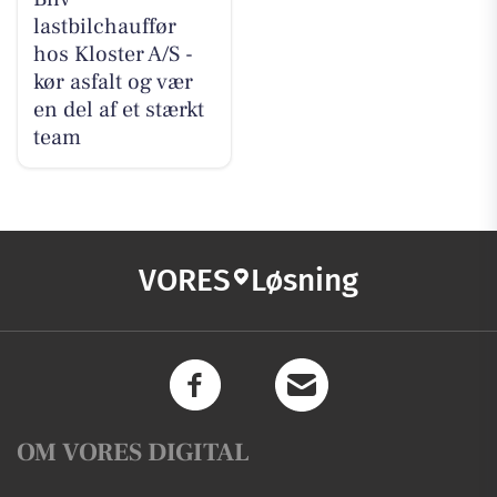
lastbilchauffør
hos Kloster A/S -
kør asfalt og vær
en del af et stærkt
team
VORES
Løsning
OM VORES DIGITAL