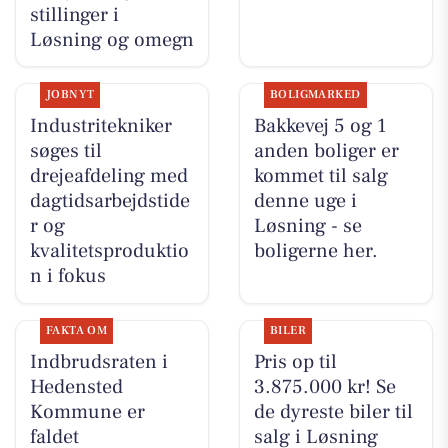
stillinger i
Løsning og omegn
JOBNYT
BOLIGMARKED
Industritekniker
Bakkevej 5 og 1
søges til
anden boliger er
drejeafdeling med
kommet til salg
dagtidsarbejdstide
denne uge i
r og
Løsning - se
kvalitetsproduktio
boligerne her.
n i fokus
FAKTA OM
BILER
Indbrudsraten i
Pris op til
Hedensted
3.875.000 kr! Se
Kommune er
de dyreste biler til
faldet
salg i Løsning