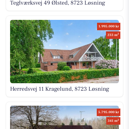
Teglværksvej 49 Ølsted, 8723 Løsning
1.995.000 kr
2
233 m
Herredsvej 11 Kragelund, 8723 Løsning
5.795.000 kr
2
341 m