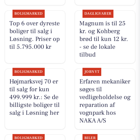
BOLIGMARKED
DAGLIGVARER
Top 6 over dyreste
Magnum is til 25
boliger til salg i
kr. og Kohberg
Løsning. Priser op
brød til kun 12 kr.
til 5.795.000 kr
- se de lokale
tilbud
BOLIGMARKED
JOBNYT
Højmarksvej 70 er
Erfaren mekaniker
til salg for kun
søges til
499.999 kr.: Se de
vedligeholdelse og
billigste boliger til
reparation af
salg i Løsning her
vognpark hos
NAKA A/S
BOLIGMARKED
BILER