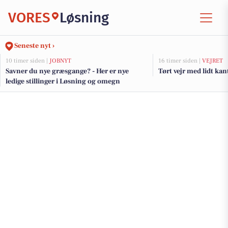
VORES
Løsning
Seneste nyt ›
10 timer siden |
JOBNYT
16 timer siden |
VEJRET
Savner du nye græsgange? - Her er nye
Tørt vejr med lidt kan
ledige stillinger i Løsning og omegn