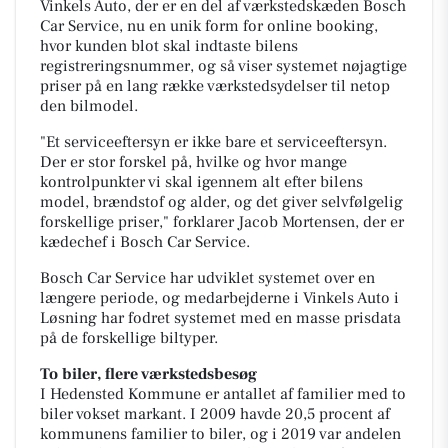
Vinkels Auto, der er en del af værkstedskæden Bosch
Car Service, nu en unik form for online booking,
hvor kunden blot skal indtaste bilens
registreringsnummer, og så viser systemet nøjagtige
priser på en lang række værkstedsydelser til netop
den bilmodel.
"Et serviceeftersyn er ikke bare et serviceeftersyn.
Der er stor forskel på, hvilke og hvor mange
kontrolpunkter vi skal igennem alt efter bilens
model, brændstof og alder, og det giver selvfølgelig
forskellige priser,"
forklarer Jacob Mortensen, der er
kædechef i Bosch Car Service.
Bosch Car Service har udviklet systemet over en
længere periode, og medarbejderne i Vinkels Auto i
Løsning har fodret systemet med en masse prisdata
på de forskellige biltyper.
To biler, flere værkstedsbesøg
I Hedensted Kommune er antallet af familier med to
biler vokset markant. I 2009 havde 20,5 procent af
kommunens familier to biler, og i 2019 var andelen